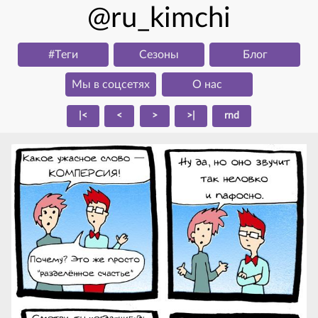
@ru_kimchi
#Тeги
Сезоны
Блог
Мы в соцсетях
О нас
|<
<
>
>|
rnd