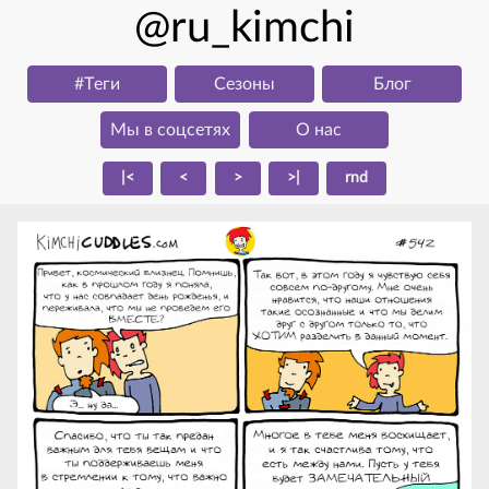
@ru_kimchi
#Тeги
Сезоны
Блог
Мы в соцсетях
О нас
|<
<
>
>|
rnd