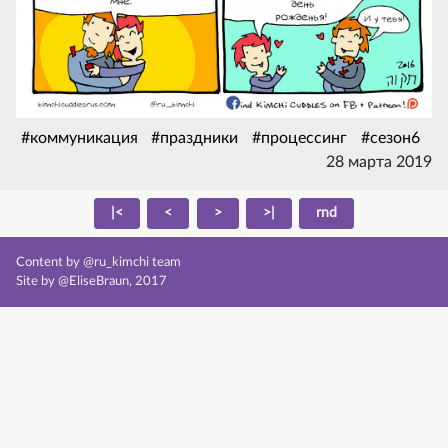
#коммуникация
#праздники
#процессинг
#сезон6
28 марта 2019
|<
<
>
>|
rnd
Content by @ru_kimchi team
Site by @EliseBraun, 2017